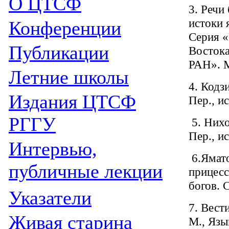
О ЦТСФ
3. Речи
истоки 
Конференции
Серия «
Публикации
Востока
РАН». М
Летние школы
4. Кодз
Издания
ЦТСФ
Пер., и
РГГУ
5. Них
Пер., и
Интервью,
6.Ямат
публичные лекции
прицесс
богов. 
Указатели
7. Вест
Живая cтарина
М., Язы