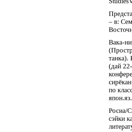
Studies
Предста
– в: Се
Восточн
Вака-ни
(Простр
танка).
(дай 22
конфере
сирёкан
по клас
япон.яз.
Росиа/С
сэйки к
литерат