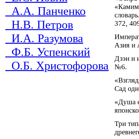
«Камим
А.А. Панченко
словарь
Н.В. Петров
372, 409
И.А. Разумова
Императ
Азия и 
Ф.Б. Успенский
Дзэн и 
О.Б. Христофорова
№6.
«Взгляд
Сад одн
«Душа с
японско
Три тип
древнег