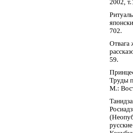
2002, т.
Ритуаль
японских
702
.
Отвага 
рассказ
59
.
Принцес
Труды п
М.: Вос
Танидза
Росиадз
(Неопуб
русские