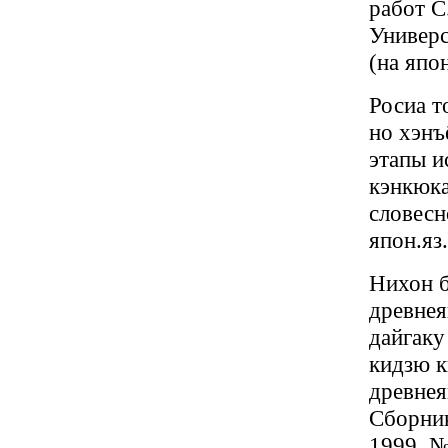
работ С
Универс
(на япон
Росиа т
но хэнъ
этапы и
кэнкюка
словесн
япон.яз.
Нихон б
древнея
дайгаку
кидзю к
древнея
Сборник
1999, №