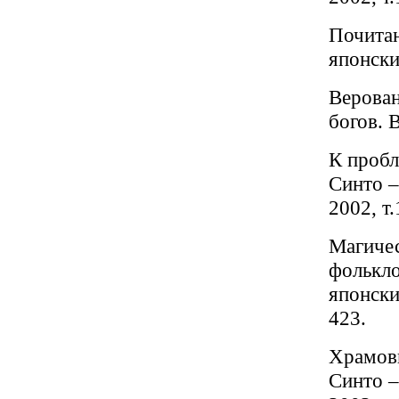
Почитан
японских
Верован
богов. В
К пробл
Синто –
2002, т.
Магичес
фолькло
японских
423
.
Храмовы
Синто –