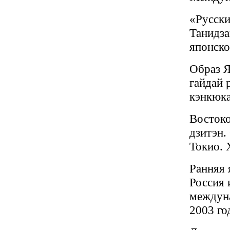
«Русски
Танидза
японско
Образ Я
гайдай 
кэнкюка
Востоко
дзитэн.
Токио. 
Ранняя 
Россия 
междун
2003 го