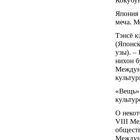
Кокубун
Япония 
меча. М
Тэнсё к
(Японск
узы). –
нихон б
Междун
культур
«Вещь» 
культур
О некот
VIII М
обществ
Междуна