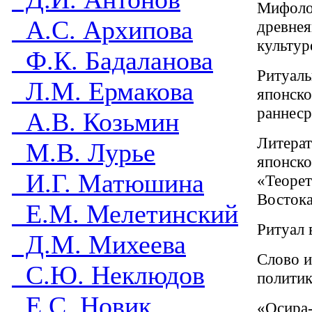
Мифоло
А.С. Архипова
древнея
культур
Ф.К. Бадаланова
Ритуаль
Л.М. Ермакова
японско
раннеср
А.В. Козьмин
Литера
М.В. Лурье
японско
И.Г. Матюшина
«Теорет
Востока
Е.М. Мелетинский
Ритуал 
Д.М. Михеева
Слово и
С.Ю. Неклюдов
политик
Е.С. Новик
«Осира-