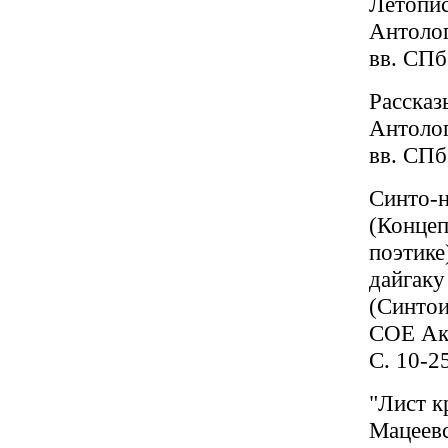
Летопис
Антолог
вв.
С
Пб
Рассказ
Антолог
вв.
С
Пб
Синто-н
(Концеп
поэтике
дайгаку
(Синтои
СОЕ Ака
С. 10-2
"Лист к
Мацеевс