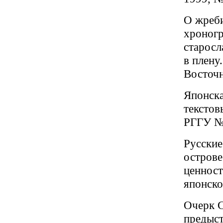
О жреб
хроногр
старосла
в плену
Восточн
Японска
текстов
РГГУ №4
Русские
острове
ценност
японско
Очерк С
предыст