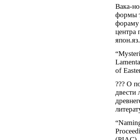
Вака-но
формы т
фораму
центра 
япон.яз.
“Mysteri
Lamentat
of East
??? О п
двести 
древнег
литерат
“Naming 
Proceedi
(PIAC)