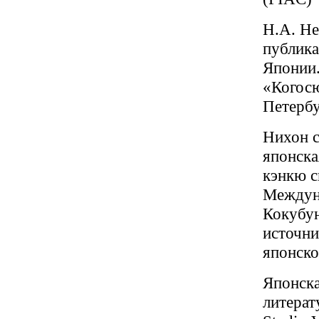
Н.А. Не
публика
Японии.
«Когосю
Петербу
Нихон с
японска
кэнкю с
Междуна
Кокубун
источни
японско
Японска
литерат