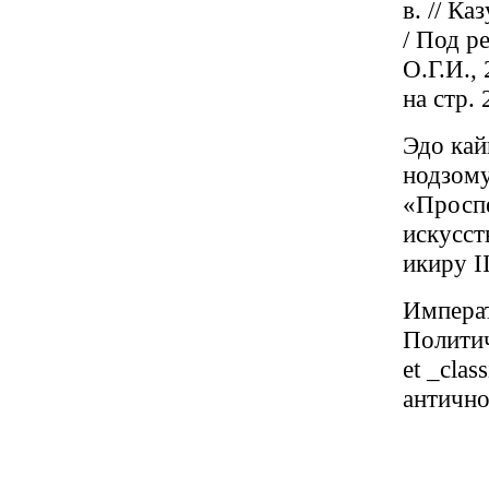
в. // К
/ Под р
О.Г.И.,
на стр. 
Эдо кай
нодзому
«Проспе
искусст
икиру I
Императ
Политич
et _cla
антично