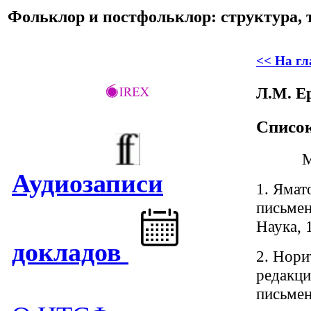
Фольклор и постфольклор: структура, 
<< На г
Л.М. Е
Списо
М
Аудиозаписи
1. Ямат
письмен
Наука, 
докладов
2. Нори
редакци
письмен