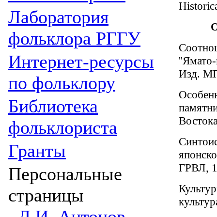
Historic
Лаборатория
О
фольклора РГГУ
Соотнош
Интернет-ресурсы
''Ямато
Изд. МГ
по фольклору
Особенн
Библиотека
памятни
Востока
фольклориста
Синтоис
Гранты
японск
ГРВЛ, 1
Персональные
Культур
страницы
культур
Д.И. Антонов