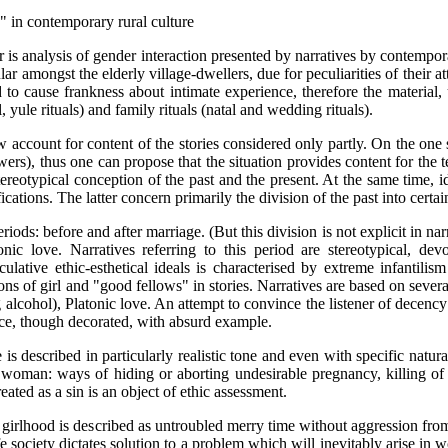
 in contemporary rural culture
r is analysis of gender interaction presented by narratives by contempo
lar amongst the elderly village-dwellers, due for peculiarities of their a
 to cause frankness about intimate experience, therefore the material, 
ll, yule rituals) and family rituals (natal and wedding rituals).
 account for content of the stories considered only partly. On the one 
wers), thus one can propose that the situation provides content for the te
ereotypical conception of the past and the present. At the same time, i
cations. The latter concern primarily the division of the past into certai
iods: before and after marriage. (But this division is not explicit in na
nic love. Narratives referring to this period are stereotypical, dev
ulative ethic-esthetical ideals is characterised by extreme infantilis
ons of girl and "good fellows" in stories. Narratives are based on seve
 alcohol), Platonic love. An attempt to convince the listener of decency
ence, though decorated, with absurd example.
 is described in particularly realistic tone and even with specific natur
 woman: ways of hiding or aborting undesirable pregnancy, killing of 
reated as a sin is an object of ethic assessment.
d girlhood is described as untroubled merry time without aggression fro
fe society dictates solution to a problem which will inevitably arise in 