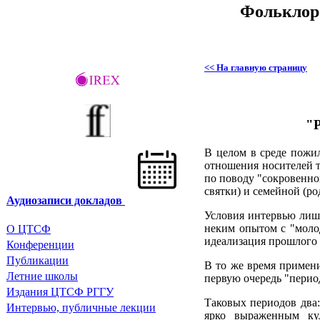
Фольклор 
<< На главную страницу
"Р
В целом в среде пожи
отношения носителей т
по поводу "сокровенно
святки) и семейной (ро
Аудиозаписи докладов
Условия интервью лишь
неким опытом с "молод
О ЦТСФ
идеализация прошлого 
Конференции
Публикации
В то же время примени
Летние школы
первую очередь "перио
Издания
ЦТСФ РГГУ
Таковых периодов два: 
Интервью, публичные лекции
ярко выраженным кул