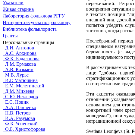
Указатели
переживаний. Ретрос
восприятия ситуации в
Живая cтарина
в текстах позиции "ли
Лаборатория фольклора РГГУ
внешний вид, достойно
Интернет-ресурсы по фольклору
попытка убедить слуш
Библиотека фольклориста
эпигонов, когда расск
Гранты
Послебрачный период ,
Персональные страницы
специальном натурализ
Д.И. Антонов
беременность (с выд
А.С. Архипова
индивидуального посту
Ф.К. Бадаланова
Л.М. Ермакова
В рассматриваемых тек
А.В. Козьмин
лице "добрых парней
М.В. Лурье
стратификационных ус
И.Г. Матюшина
со стереотипами тради
Е.М. Мелетинский
Д.М. Михеева
Эти акценты оказываю
С.Ю. Неклюдов
отношений укладывает
Е.С. Новик
основанием для отриц
А.А. Панченко
конкретный член крес
Н.В. Петров
молодежи"), но и чужд
И.А. Разумова
нетрадиционной сексуа
Ф.Б. Успенский
О.Б. Христофорова
Svetlana Leontjeva (St. P