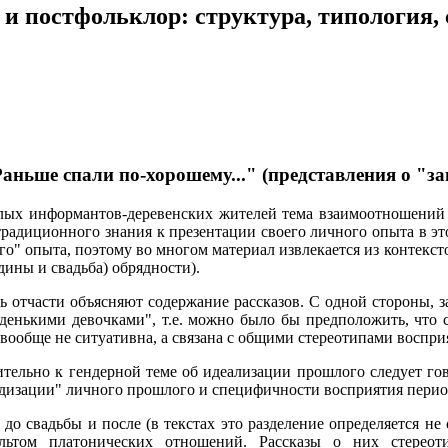
и постфольклор: структура, типология,
аньше спали по-хорошему..." (представления о "за
лых информантов-деревенских жителей тема взаимоотношений п
радиционного знания к презентации своего личного опыта в эт
го" опыта, поэтому во многом материал извлекается из контекст
дины и свадьба) обрядности).
 отчасти объясняют содержание рассказов. С одной стороны, з
енькими девочками", т.е. можно было бы предположить, что си
вообще не ситуативна, а связана с общими стереотипами воспри
тельно к гендерной теме об идеализации прошлого следует го
дизации" личного прошлого и специфичности восприятия перио
до свадьбы и после (в текстах это разделение определяется не 
ьтом платонических отношений. Рассказы о них стереот