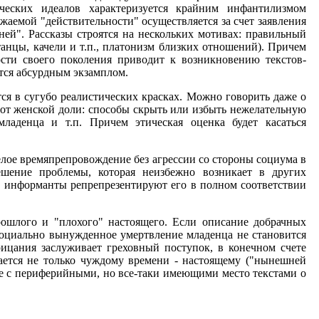
ических идеалов характеризуется крайним инфантилизмом
аемой "действительности" осуществляется за счет заявления
ей". Рассказы строятся на нескольких мотивах: правильный
анцы, качели и т.п., платонизм близких отношений). Причем
сти своего поколения приводит к возникновению текстов-
ется абсурдным экзамплом.
ся в сугубо реалистических красках. Можно говорить даже о
гот женской доли: способы скрыть или избыть нежелательную
ладенца и т.п. Причем этическая оценка будет касаться
елое времяпрепровождение без агрессии со стороны социума в
ешение проблемы, которая неизбежно возникает в других
, информанты репрепрезентируют его в полном соответствии
рошлого и "плохого" настоящего. Если описание добрачных
социально вынужденное умертвление младенца не становится
ицания заслуживает греховный поступок, в конечном счете
ается не только чуждому времени - настоящему ("нынешней
чае с периферийными, но все-таки имеющими место текстами о