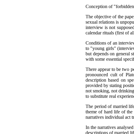
Conception of "forbidden"
The objective of the pape
sexual relations is unpopu
interview is not supposed
calendar rituals (first of a
Conditions of an interview
to "young girls" (intervie
but depends on general st
with some essential specifi
There appear to be two per
pronounced cult of Plato
description based on spec
provided by stating positi
not smoking, not drinking
to substitute real experi
The period of married life
theme of hard life of the
narratives individual act t
In the narratives analyse
descriptions of married li