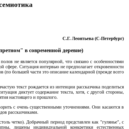
 семиотика
С.Г. Леонтьева (С-Петербург)
претном" в современной деревне)
олов не является популярной, что связано с особенностями
ой сфере. Ситуация интервью не предполагает откровенности
ов (по большей части это описание календарной (прежде всего
ачастую текст рождается из интенции рассказчика поделиться
туация диктует содержание текста, хотя, с другой стороны,
ятия настоящего и прошлого.
ворить с очень существенными уточнениями. Они касаются в
дов рассказчиками.
столь четко). Добрачный период представлен как "гулянье", с
ипны, лишены индивидуальной конкретики естественных