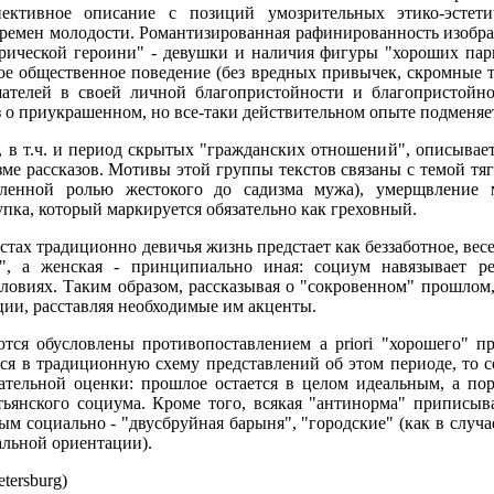
пективное описание с позиций умозрительных этико-эстет
ремен молодости. Романтизированная рафинированность изображ
рической героини" - девушки и наличия фигуры "хороших парн
е общественное поведение (без вредных привычек, скромные т
ателей в своей личной благопристойности и благопристойно
аз о приукрашенном, но все-таки действительном опыте подменя
 в т.ч. и период скрытых "гражданских отношений", описывает
ме рассказов. Мотивы этой группы текстов связаны с темой тя
еленной ролью жестокого до садизма мужа), умерщвление м
пка, который маркируется обязательно как греховный.
стах традиционно девичья жизнь предстает как беззаботное, вес
", а женская - принципиально иная: социум навязывает р
ловиях. Таким образом, рассказывая о "сокровенном" прошлом
ции, расставляя необходимые им акценты.
тся обусловлены противопоставлением а priori "хорошего" п
ся в традиционную схему представлений об этом периоде, то 
ательной оценки: прошлое остается в целом идеальным, а пор
тьянского социума. Кроме того, всякая "антинорма" приписыв
ым социально - "двусбруйная барыня", "городские" (как в слу
льной ориентации).
etersburg)