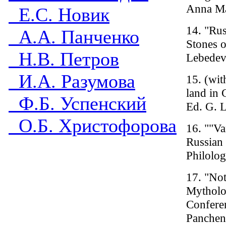
Anna Mac
Е.С. Новик
14. "Rus
А.А. Панченко
Stones o
Н.В. Петров
Lebedev.
И.А. Разумова
15. (wit
land in 
Ф.Б. Успенский
Ed. G. L
О.Б. Христофорова
16. ""Va
Russian
Philolog
17. "Not
Mytholo
Confere
Panchenk