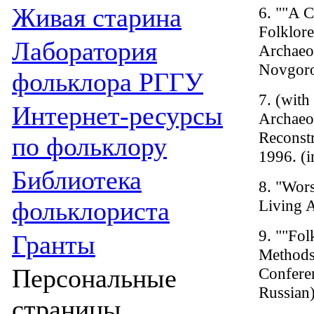
Живая cтарина
6. ""A 
Folklor
Лаборатория
Archaeol
Novgoro
фольклора РГГУ
7. (with
Интернет-ресурсы
Archaeo
Reconstr
по фольклору
1996. (i
Библиотека
8. "Wor
фольклориста
Living A
9. ""Fol
Гранты
Methods 
Персональные
Conferen
Russian
страницы