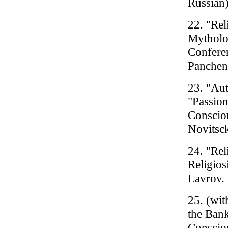
Russian
22. "Rel
Mytholog
Confere
Panchenk
23. "Au
"Passion
Conscio
Novitsck
24. "Rel
Religios
Lavrov. 
25. (wit
the Bank
Consciou