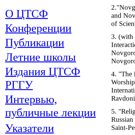
2."Novg
О ЦТСФ
and Nov
of Scien
Конференции
3. (with
Публикации
Interact
Novgoro
Летние школы
Novgoro
Издания
ЦТСФ
4. "The 
Worship
РГГУ
Internat
Интервью,
Ravdonik
публичные лекции
5. "Reli
Russian
Указатели
Saint-Pe