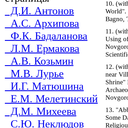
10. (wi
Д.И. Антонов
World". 
Bagno, T
А.С. Архипова
11. (wit
Ф.К. Бадаланова
Using o
Л.М. Ермакова
Novgoro
Scientif
А.В. Козьмин
12. (wit
М.В. Лурье
near Vil
Shrine"
И.Г. Матюшина
Archaeol
Е.М. Мелетинский
Novgoro
Д.М. Михеева
13. "Ab
Some Da
С.Ю. Неклюдов
Religio