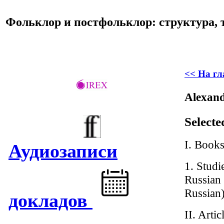
Фольклор и постфольклор: структура, 
<< На г
Alexan
Selecte
I. Books
Аудиозаписи
1. Studi
Russian 
Russian
докладов
II. Artic