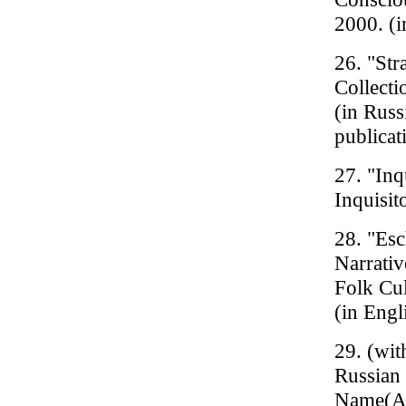
2000. (i
26. "Str
Collecti
(in Russ
publicat
27. "Inq
Inquisit
28. "Esc
Narrativ
Folk Cul
(in Engl
29. (wit
Russian
Name(Al