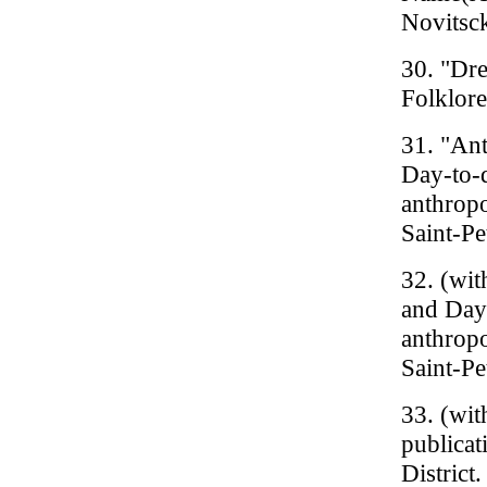
Novitsck
30. "Dr
Folklore
31. "Ant
Day-to-d
anthropo
Saint-Pe
32. (wi
and Day-
anthropo
Saint-Pe
33. (wit
publicat
District