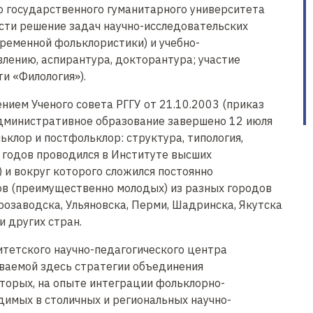
о государственного гуманитарного университета
сти решение задач научно-исследовательских
ременной фольклористики) и учебно-
влению, аспирантура, докторантура; участие
и «Филология»).
нием Ученого совета РГГУ от 21.10.2003 (приказ
 административное образование завершено 12 июля
ьклор и постфольклор: структура, типология,
 годов проводился в Институте высших
 и вокруг которого сложился постоянно
в (преимущественно молодых) из разных городов
розаводска, Ульяновска, Перми, Шадринска, Якутска
и других стран.
тетского научно-педагогического центра
ываемой здесь стратегии объединения
вторых, на опыте интеграции фольклорно-
димых в столичных и региональных научно-