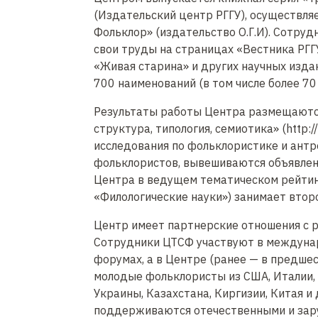
(Издательский центр РГГУ), осуществля
Фольклор» (издательство О.Г.И). Сотру
свои труды на страницах «Вестника РГГУ
«Живая старина» и других научных изда
700 наименований (в том числе более 70
Результаты работы Центра размещаются
структура, типология, семиотика» (http:/
исследования по фольклористике и ант
фольклористов, вывешиваются объявлен
Центра в ведущем тематическом рейтин
«Филологические науки») занимает второ
Центр имеет партнерские отношения с р
Сотрудники ЦТСФ участвуют в междуна
форумах, а в Центре (ранее — в предш
молодые фольклористы из США, Италии,
Украины, Казахстана, Киргизии, Китая и
поддерживаются отечественными и за