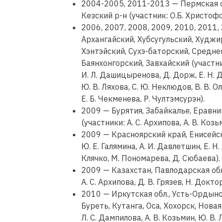
2004-2005, 2011-2013 — Пермская о
Кезский р-н (участник: О.Б. Христоф
2006, 2007, 2008, 2009, 2010, 2011
Архангайский, Хубсугульский, Худжи
Хэнтэйский, Сухэ-баторский, Средн
Баянхонгорский, Завхайский (участник
И. Л. Дашицыренова, Д. Дорж, Е. Н. Ду
Ю. В. Ляхова, С. Ю. Неклюдов, В. В. О
Е. Б. Чекменева, Р. Чултэмсурэн).
2009 — Бурятия, Забайкалье, Еравни
(участники: А. С. Архипова, А. В. Козь
2009 — Красноярский край, Енисейски
Ю. Е. Галямина, А. И. Давлетшин, Е. Н. 
Клячко, М. Пономарева, Д. Сюбаева).
2009 — Казахстан, Павлодарская обл.
А. С. Архипова, Д. В. Грязев, Н. Докто
2010 — Иркутская обл., Усть-Ордынск
Буреть, Кутанга, Оса, Хохорск, Новая 
Л. С. Дампилова, А. В. Козьмин, Ю. В.