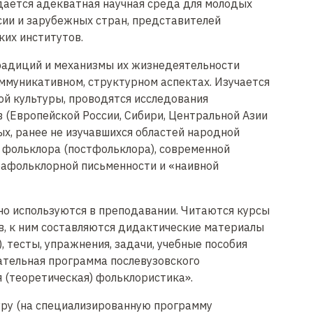
дается адекватная научная среда для молодых
сии и зарубежных стран, представителей
ких институтов.
радиций и механизмы их жизнедеятельности
ммуникативном, структурном аспектах. Изучается
ой культуры, проводятся исследования
(Европейской России, Сибири, Центральной Азии
вых, ранее не изучавшихся областей народной
 фольклора (постфольклора), современной
рафольклорной письменности и «наивной
но используются в преподавании. Читаются курсы
в, к ним составляются дидактические материалы
, тесты, упражнения, задачи, учебные пособия
ательная программа послевузовского
 (теоретическая) фольклористика».
уру (на специализированную программу