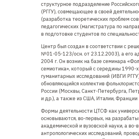
структурное подразделение Российског
д
(РГГУ), совмещающее в своей деятельно
е
(разработка теоретических проблем сов
р
педагогических (магистратура по напра
ж
в подготовке студентов по специальност
а
н
Центр был создан в соответствии с реше
и
№ 01-05-123/осн. от 23.12.2003), а его
ю
2004 г. Он возник на базе семинара «Фол
семиотика», который с середины 1990-х
гуманитарных исследований (ИВГИ РГГУ)
обновляющийся коллектив фольклористо
России (Москвы, Санкт-Петербурга, Пет
и др.), а также из США, Италии, Франции 
Формы деятельности ЦТСФ как универси
основываются, во-первых, на разрабат
академической и вузовской науки, а во-
антропологических исследований, прово