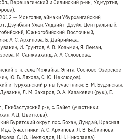
бл., Верещагинский и Сивинский р-ны, Удмуртия,
орова).
, 2012 — Монголия, аймаки Убурхангайский,
рт, Дзунбаян-Улан, Улдзийт, Дзуйл, Центральный,
егобийский, Южногобийский, Восточный,
и: А. С. Архипова, Б. Дайриймаа,
вакин, И. Грунтов, А. В. Козьмин, Я. Леман,
лзоева, И. Санжааханд, А. А. Соловьева,
нский р-н, села Можайка, Эгита, Сосново-Озерское
мин, Ю. В. Ляхова, С. Ю. Неклюдов).
й и Туруханский р-ны (участники: Е. М. Будянская,
Дувакин, Л. М. Захаров, О. А. Казакевич (рук.), Е.
, Екибастузский р-н, с. Байет (участники:
рхан, А.Д. Цветкова).
ий Бурятский округ, пос. Бохан, Дундай, Красная
Ида (участники: А. С. Архипова, Л. В. Бабкинова,
 Ляхова, С. Ю. Неклюдов, Н.Н. Николаева).