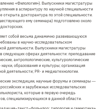
авлению «Филология»). Выпускники магистратуры
пления в аспирантуру по научной специальности
же открыта докторантура по этой специальности.
шествующего ему семинара) подготовлено около
 докторских.
ляет собой весьма динамично развивающуюся
ребованы в научно-исследовательском
ской деятельности. Выпускники магистратуры
в следующих сферах деятельности: преподавание
ческие, антропологические, культурологические
 науки, образования и культуры; организация
ой деятельности; PR- и медиатехнологии.
еские экспедиции, научные форумы и семинары ―
 российских и зарубежных исследовательских
ольклориста, которые в первую очередь
ов, специализирующихся в данной области.
радиция–текст–фольклор: типология и семиотика»