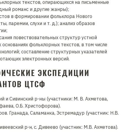
льклорных текстов, опирающихся на письменные
одный романс и другие жанры);
кстов в формировании фольклора Нового
, паремии, слухи и т. д.); анализ образов
ии;
сания повествовательных структур устной
х основаниях фольклорных текстов, в том числе
нологий; составление структурных указателей
ботающих электронных версий.
ФИЧЕСКИЕ ЭКСПЕДИЦИИ
АНТОВ ЦТСФ
й и Сивинский р-ны (участники: М. В. Ахметова,
Рафаева, О.Б. Христофорова).
ов. Гранада, Саламанка, Эстремадур (участник: Н.В.
еевский р-н, с. Дивеево (участник: М.В. Ахметова).