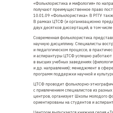
«Фольклористика и мифология» по напр
получают преимущественное право посту
10.01.09 «Фольклористика». В РГГУ так
В рамках ЦТСФ (и организационно пред
двух десятков диссертаций, в том числе
Современная фольклористика представ
научную дисциплину. Специалисты вост
и педагогическом процессе, в практиче
и аспирантуры ЦТСФ успешно работают 
в высших учебных заведениях (филологи
и др. направления); менеджмент в сфере
программ поддержки научной и культурн
ЦТСФ проводит фольклорно-этнографич
с привлечением специалистов из разных
центров, организует Школы молодого ф
ориентированы на студентов и аспирант
Центром выпускается книжная серия «Т