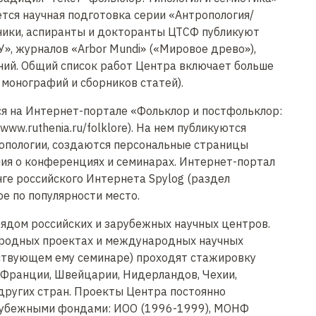
ется научная подготовка серии «Антропология/
дники, аспиранты и докторанты ЦТСФ публикуют
», журналов «Arbor Mundi» («Мировое древо»),
ний. Общий список работ Центра включает больше
 монографий и сборников статей).
 на Интернет-портале «Фольклор и постфольклор:
/www.ruthenia.ru/folklore). На нем публикуются
ропологии, создаются персональные страницы
ия о конференциях и семинарах. Интернет-портал
ге российского Интернета Spylog (раздел
е по популярности место.
ядом российских и зарубежных научных центров.
родных проектах и международных научных
ествующем ему семинаре) проходят стажировку
 Франции, Швейцарии, Нидерландов, Чехии,
 других стран. Проекты Центра постоянно
рубежными фондами: ИОО (1996-1999), МОНФ