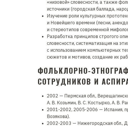
«низовой» словесности, а также фо
источники (городская баллада, нар
Изучение роли культурных прототе
и Новейшего времени (песни, анекдоты
и стереотипов современной мифолог
Разработка принципов строгого опи
словесности, систематизация на эти
с использованием компьютерных тех
сюжетов и мотивов, создание их ра
ФОЛЬКЛОРНО-ЭТНОГРА
СОТРУДНИКОВ И АСПИР
2002 — Пермская обл., Верещагински
А. В. Козьмин, В. С. Костырко, А. В. 
2001-2002, 2005-2006 — Испания, пр
Возякова).
2002-2003 — Нижегородская обл., Див