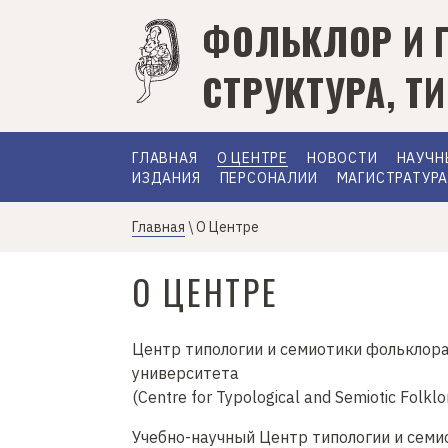
П
ФОЛЬКЛОР И 
е
р
СТРУКТУРА, Т
е
й
т
ОСНОВНАЯ
и
ГЛАВНАЯ
О ЦЕНТРЕ
НОВОСТИ
НАУЧН
НАВИГАЦИЯ
ИЗДАНИЯ
ПЕРСОНАЛИИ
МАГИСТРАТУР
к
о
с
Главная
\ О Центре
н
о
О ЦЕНТРЕ
в
н
о
Центр типологии и семиотики фольклора
м
университета
у
(Centre for Typological and Semiotic Folklo
с
Учебно-научный Центр типологии и семи
о