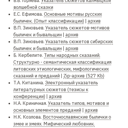
Б.Б. Горяева.
Указатель сюжетов калмыцкой
волшебной сказки
Е.С. Ефимова.
Основные мотивы русских
быличек. (Опыт классификации)
|
архив
В.П. Зиновьев.
Указатель сюжетов-мотивов
быличек и бывальщин
|
архив
В.П. Зиновьев.
Указатель сюжетов сибирских
быличек и бывальщин
|
архив
Б. Кербелите.
Типы народных сказаний.
Структурно - семантическая классификация
литовских этиологических, мифологических
сказаний и преданий
|
Zip-архив (527 Kb)
Т.А. Китанина.
Электронный указатель
литературных сюжетов (тезисы к
конференции)
|
архив
Н.А. Криничная.
Указатель типов, мотивов и
основных элементов преданий
|
архив
Н.К. Козлова.
Восточнославянские былички о
змее и змеях. Мифический любовник.