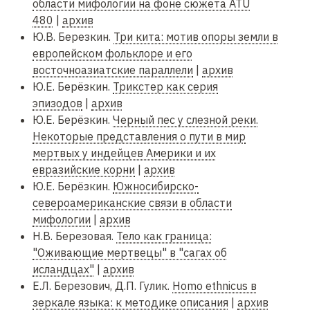
области мифологии на фоне сюжета ATU
480
|
архив
Ю.В. Березкин.
Три кита: мотив опоры земли в
европейском фольклоре и его
восточноазиатские параллели
|
архив
Ю.Е. Берёзкин.
Трикстер как серия
эпизодов
|
архив
Ю.Е. Берёзкин.
Черный пес у слезной реки.
Некоторые представления о пути в мир
мертвых у индейцев Америки и их
евразийские корни
|
архив
Ю.Е. Берёзкин.
Южносибирско-
североамериканские связи в области
мифологии
|
архив
Н.В. Березовая.
Тело как граница:
"Оживающие мертвецы" в "сагах об
исландцах"
|
архив
Е.Л. Березович, Д.П. Гулик.
Homo ethnicus в
зеркале языка: к методике описания
|
архив