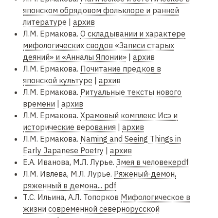
японском обрядовом фольклоре и ранней
литературе
|
архив
Л.М. Ермакова.
О складывании и характере
мифологических сводов «Записи старых
деяний» и «Анналы Японии»
|
архив
Л.М. Ермакова.
Почитание предков в
японской культуре
|
архив
Л.М. Ермакова.
Ритуальные тексты нового
времени
|
архив
Л.М. Ермакова.
Храмовый комплекс Исэ и
исторические верования
|
архив
Л.М. Ермакова.
Naming and Seeing Things in
Early Japanese Poetry
|
архив
Е.А. Иванова, М.Л. Лурье.
Змея в человекеpdf
Л.М. Ивлева, М.Л. Лурье.
Ряженый-демон,
ряженный в демона... pdf
Т.С. Ильина, А.Л. Топорков
Мифологическое в
жизни современной севернорусской