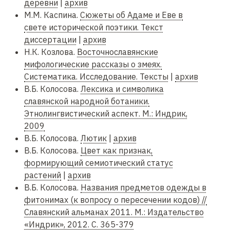
деревни
|
архив
М.М. Каспина.
Сюжеты об Адаме и Еве в
свете исторической поэтики. Текст
диссертации
|
архив
Н.К. Козлова.
Восточнославянские
мифологические рассказы о змеях.
Систематика. Исследование. Тексты
|
архив
В.Б. Колосова.
Лексика и символика
славянской народной ботаники.
Этнолингвистический аспект. М.: Индрик,
2009
В.Б. Колосова.
Лютик
|
архив
В.Б. Колосова.
Цвет как признак,
формирующий семиотический статус
растений
|
архив
В.Б. Колосова.
Названия предметов одежды в
фитонимах (к вопросу о пересечении кодов) //
Славянский альманах 2011. М.: Издательство
«Индрик», 2012. С. 365-379