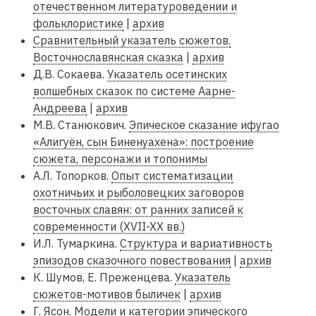
отечественном литературоведении и
фольклористике
|
архив
Сравнительный указатель сюжетов.
Восточнославянская сказка
|
архив
Д.В. Сокаева.
Указатель осетинских
волшебных сказок по системе Аарне-
Андреева
|
архив
М.В. Станюкович.
Эпическое сказание ифугао
«Алигуён, сын Биненуахена»: построение
сюжета, персонажи и топонимы
А.Л. Топорков.
Опыт систематизации
охотничьих и рыболовецких заговоров
восточных славян: от ранних записей к
современности (XVII-XX вв.)
И.Л. Тумаркина.
Структура и вариативность
эпизодов сказочного повествования
|
архив
К. Шумов, Е. Преженцева.
Указатель
сюжетов-мотивов быличек
|
архив
Г. Ясон.
Модели и категории эпического