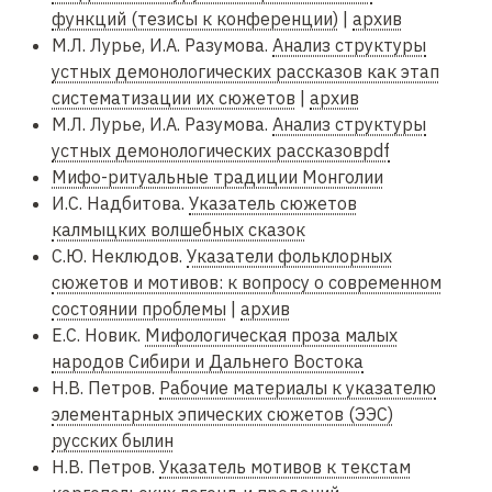
функций (тезисы к конференции)
|
архив
М.Л. Лурье, И.А. Разумова.
Анализ структуры
устных демонологических рассказов как этап
систематизации их сюжетов
|
архив
М.Л. Лурье, И.А. Разумова.
Анализ структуры
устных демонологических рассказовpdf
Мифо-ритуальные традиции Монголии
И.С. Надбитова.
Указатель сюжетов
калмыцких волшебных сказок
С.Ю. Неклюдов.
Указатели фольклорных
сюжетов и мотивов: к вопросу о современном
состоянии проблемы
|
архив
Е.С. Новик.
Мифологическая проза малых
народов Сибири и Дальнего Востока
Н.В. Петров.
Рабочие материалы к указателю
элементарных эпических сюжетов (ЭЭС)
русских былин
Н.В. Петров.
Указатель мотивов к текстам