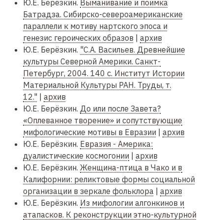
Ю.Е. Берёзкин.
Выманивание и поимка
Батрадза. Сибирско-североамериканские
параллели к мотиву нартского эпоса и
генезис героических образов
|
архив
Ю.Е. Берёзкин.
"С.А. Васильев. Древнейшие
культуры Северной Америки. Санкт-
Петербург, 2004. 140 с. Институт Истории
Материальной Культуры РАН. Труды, т.
12."
|
архив
Ю.Е. Берёзкин.
До или после Завета?
«Оплеванное творение» и сопутствующие
мифологические мотивы в Евразии
|
архив
Ю.Е. Берёзкин.
Евразия - Америка:
дуалистические космогонии
|
архив
Ю.Е. Берёзкин.
Женщина-птица в Чако и в
Калифорнии: реликтовые формы социальной
организации в зеркале фольклора
|
архив
Ю.Е. Берёзкин.
Из мифологии алгонкинов и
атапасков. К реконструкции этно-культурной