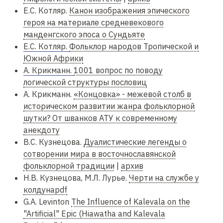
Е.С. Котляр.
Канон изображения эпического
героя на материале средневекового
манденгского эпоса о Сундьяте
Е.С. Котляр.
Фольклор народов Тропической и
Южной Африки
А. Крикманн.
1001 вопрос по поводу
логической структуры пословиц
А. Крикманн.
«Концовка» - межевой столб в
историческом развитии жанра фольклорной
шутки? От шванков АТУ к современному
анекдоту
В.С. Кузнецова.
Дуалистические легенды о
сотворении мира в восточнославянской
фольклорной традиции
|
архив
Н.В. Кузнецова, М.Л. Лурье.
Черти на службе у
колдунаpdf
G.A. Levinton
The Influence of Kalevala on the
"Artificial" Epic (Hiawatha and Kalevala