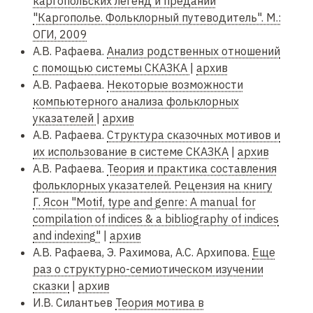
каргопольских легенд и преданий
"Каргополье. Фольклорный путеводитель". М.:
ОГИ, 2009
А.В. Рафаева.
Анализ родственных отношений
с помощью системы СКАЗКА
|
архив
А.В. Рафаева.
Некоторые возможности
компьютерного анализа фольклорных
указателей
|
архив
А.В. Рафаева.
Структура сказочных мотивов и
их использование в системе СКАЗКА
|
архив
А.В. Рафаева.
Теория и практика составления
фольклорных указателей. Рецензия на книгу
Г. Ясон "Motif, type and genre: A manual for
compilation of indices & a bibliography of indices
and indexing"
|
архив
А.В. Рафаева, Э. Рахимова, А.С. Архипова.
Еще
раз о структурно-семиотическом изучении
сказки
|
архив
И.В. Силантьев
Теория мотива в