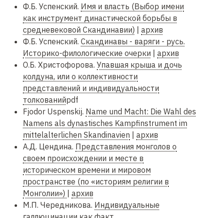
Ф.Б. Успенский.
Имя и власть (Выбор имени
как инструмент династической борьбы в
средневековой Скандинавии)
|
архив
Ф.Б. Успенский.
Скандинавы - варяги - русь.
Историко-филологические очерки
|
архив
О.Б. Христофорова.
Упавшая крыша и дочь
колдуна, или о коллективности
представлений и индивидуальности
толкований
pdf
Fjodor Uspenskij.
Name und Macht: Die Wahl des
Namens als dynastisches Kampfinstrument im
mittelalterlichen Skandinavien
|
архив
А.Д. Цендина.
Представления монголов о
своем происхождении и месте в
историческом времени и мировом
пространстве (по «историям религии в
Монголии»)
|
архив
М.П. Чередникова.
Индивидуальные
галлюцинации как факт