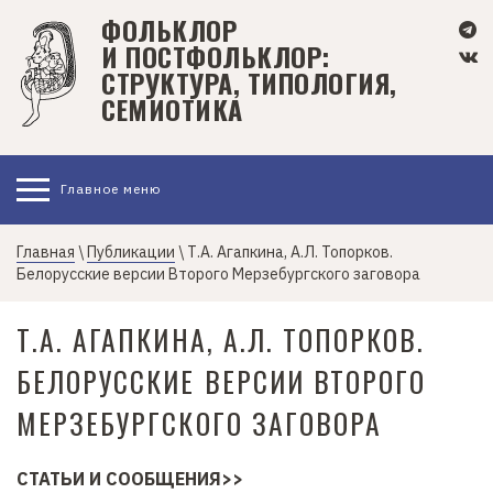
П
ФОЛЬКЛОР
е
И ПОСТФОЛЬКЛОР:
р
СТРУКТУРА, ТИПОЛОГИЯ,
е
СЕМИОТИКА
й
т
и
Главное меню
к
о
с
Главная
\
Публикации
\ Т.А. Агапкина, А.Л. Топорков.
Белорусские версии Второго Мерзебургского заговора
н
о
Т.А. АГАПКИНА, А.Л. ТОПОРКОВ.
в
н
БЕЛОРУССКИЕ ВЕРСИИ ВТОРОГО
о
м
МЕРЗЕБУРГСКОГО ЗАГОВОРА
у
с
СТАТЬИ И СООБЩЕНИЯ
о