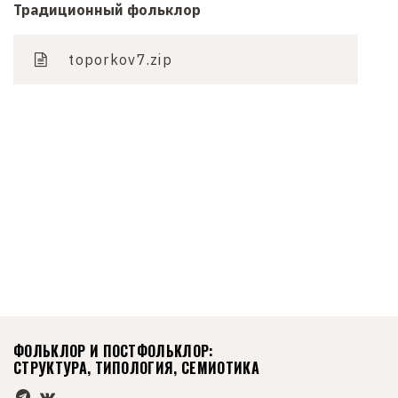
Традиционный фольклор
д
е
toporkov7.zip
р
ж
а
н
и
ю
ФОЛЬКЛОР И ПОСТФОЛЬКЛОР:
СТРУКТУРА, ТИПОЛОГИЯ, СЕМИОТИКА