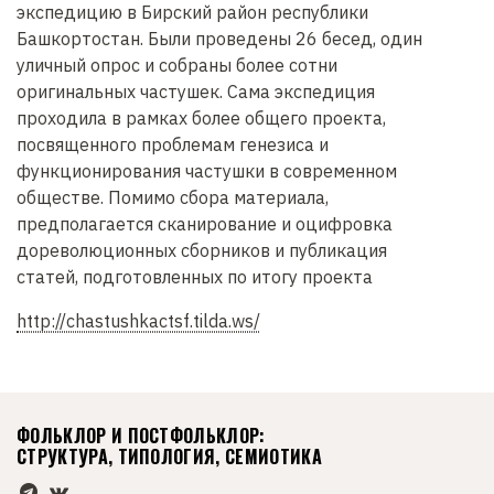
экспедицию в Бирский район республики
д
Башкортостан. Были проведены 26 бесед, один
е
уличный опрос и собраны более сотни
р
оригинальных частушек. Сама экспедиция
ж
проходила в рамках более общего проекта,
а
посвященного проблемам генезиса и
н
функционирования частушки в современном
и
обществе. Помимо сбора материала,
ю
предполагается сканирование и оцифровка
дореволюционных сборников и публикация
статей, подготовленных по итогу проекта
http://chastushkactsf.tilda.ws/
ФОЛЬКЛОР И ПОСТФОЛЬКЛОР:
СТРУКТУРА, ТИПОЛОГИЯ, СЕМИОТИКА