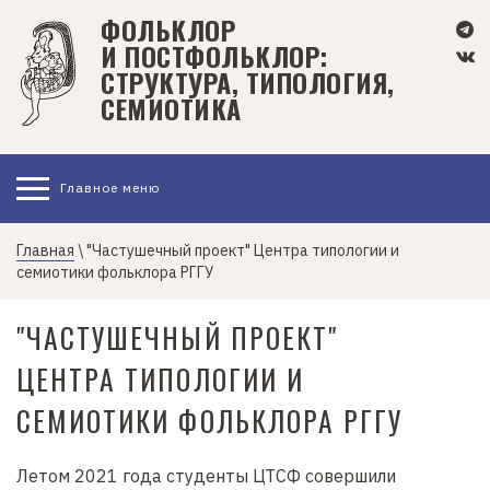
П
ФОЛЬКЛОР
е
И ПОСТФОЛЬКЛОР:
р
СТРУКТУРА, ТИПОЛОГИЯ,
е
СЕМИОТИКА
й
т
и
Главное меню
к
о
с
Главная
\ "Частушечный проект" Центра типологии и
семиотики фольклора РГГУ
н
о
"ЧАСТУШЕЧНЫЙ ПРОЕКТ"
в
н
ЦЕНТРА ТИПОЛОГИИ И
о
м
СЕМИОТИКИ ФОЛЬКЛОРА РГГУ
у
с
Летом 2021 года студенты ЦТСФ совершили
о