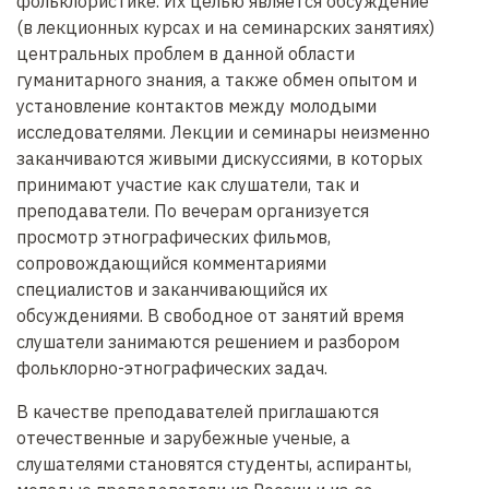
фольклористике. Их целью является обсуждение
д
(в лекционных курсах и на семинарских занятиях)
е
центральных проблем в данной области
р
гуманитарного знания, а также обмен опытом и
ж
установление контактов между молодыми
а
исследователями. Лекции и семинары неизменно
н
заканчиваются живыми дискуссиями, в которых
и
принимают участие как слушатели, так и
ю
преподаватели. По вечерам организуется
просмотр этнографических фильмов,
сопровождающийся комментариями
специалистов и заканчивающийся их
обсуждениями. В свободное от занятий время
слушатели занимаются решением и разбором
фольклорно-этнографических задач.
В качестве преподавателей приглашаются
отечественные и зарубежные ученые, а
слушателями становятся студенты, аспиранты,