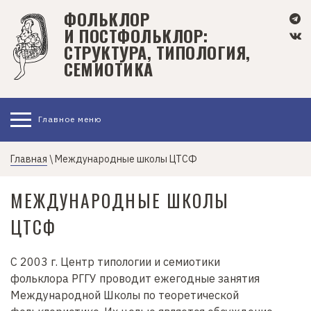
П
ФОЛЬКЛОР
е
И ПОСТФОЛЬКЛОР:
р
СТРУКТУРА, ТИПОЛОГИЯ,
е
СЕМИОТИКА
й
т
и
Главное меню
к
о
с
Главная
\ Международные школы ЦТСФ
н
о
МЕЖДУНАРОДНЫЕ ШКОЛЫ
в
ЦТСФ
н
о
м
С 2003 г. Центр типологии и семиотики
у
фольклора РГГУ проводит ежегодные занятия
с
Международной Школы по теоретической
о