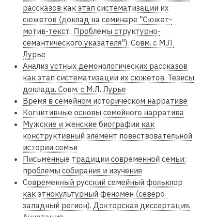
рассказов как этап систематизации их
д
сюжетов (доклад на семинаре "Сюжет-
е
мотив-текст: Проблемы структурно-
р
семантического указателя"). Совм. с М.Л.
ж
Лурье
а
Анализ устных демонологических рассказов
н
как этап систематизации их сюжетов. Тезисы
и
доклада. Совм. с М.Л. Лурье
ю
Время в семейном историческом нарративе
Когнитивные основы семейного нарратива
Мужские и женские биографии как
конструктивный элемент повествовательной
истории семьи
Письменные традиции современной семьи:
проблемы собирания и изучения
Современный русский семейный фольклор
как этнокультурный феномен (северо-
западный регион). Докторская диссертация.