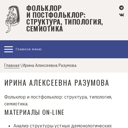
П
ФОЛЬКЛОР
е
И ПОСТФОЛЬКЛОР:
р
СТРУКТУРА, ТИПОЛОГИЯ,
е
СЕМИОТИКА
й
т
и
Главное меню
к
о
с
Главная
\ Ирина Алексеевна Разумова
н
о
ИРИНА АЛЕКСЕЕВНА РАЗУМОВА
в
н
Фольклор и постфольклор: структура, типология,
о
семиотика
м
МАТЕРИАЛЫ ON-LINE
у
с
Анализ структуры устных демонологических
о