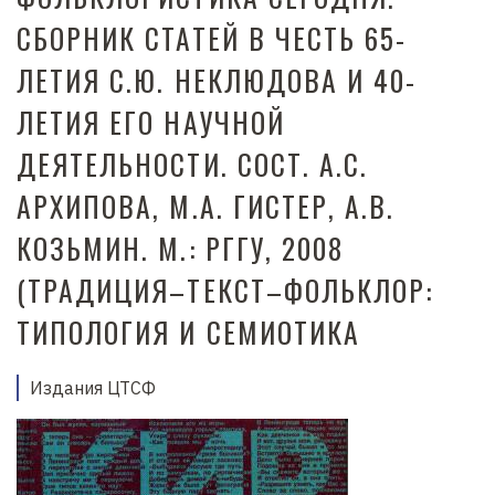
д
СБОРНИК СТАТЕЙ В ЧЕСТЬ 65-
е
ЛЕТИЯ С.Ю. НЕКЛЮДОВА И 40-
р
ж
ЛЕТИЯ ЕГО НАУЧНОЙ
а
ДЕЯТЕЛЬНОСТИ. СОСТ. А.С.
н
и
АРХИПОВА, М.А. ГИСТЕР, А.В.
ю
КОЗЬМИН. М.: РГГУ, 2008
(ТРАДИЦИЯ–ТЕКСТ–ФОЛЬКЛОР:
ТИПОЛОГИЯ И СЕМИОТИКА
Издания ЦТСФ