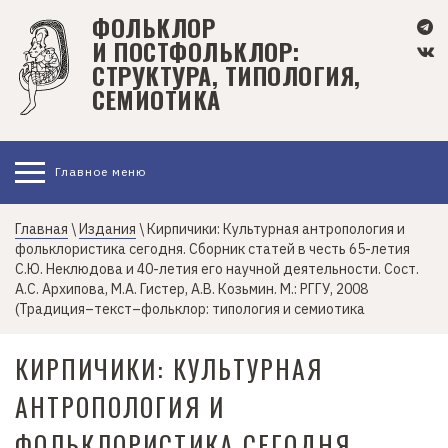
П
ФОЛЬКЛОР
е
И ПОСТФОЛЬКЛОР:
р
СТРУКТУРА, ТИПОЛОГИЯ,
е
СЕМИОТИКА
й
т
и
Главное меню
к
о
с
Главная
\
Издания
\ Кирпичики: Культурная антропология и
фольклористика сегодня. Сборник статей в честь 65-летия
н
С.Ю. Неклюдова и 40-летия его научной деятельности. Сост.
о
А.С. Архипова, М.А. Гистер, А.В. Козьмин. М.: РГГУ, 2008
в
(Традиция–текст–фольклор: типология и семиотика
н
о
КИРПИЧИКИ: КУЛЬТУРНАЯ
м
у
АНТРОПОЛОГИЯ И
с
ФОЛЬКЛОРИСТИКА СЕГОДНЯ.
о