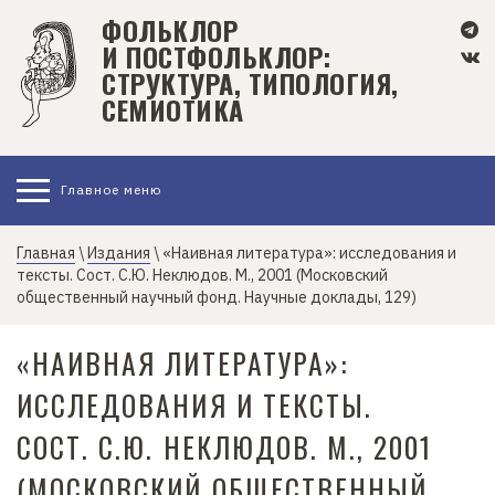
П
ФОЛЬКЛОР
е
И ПОСТФОЛЬКЛОР:
р
СТРУКТУРА, ТИПОЛОГИЯ,
е
СЕМИОТИКА
й
т
и
Главное меню
к
о
с
Главная
\
Издания
\ «Наивная литература»: исследования и
тексты. Сост. С.Ю. Неклюдов. М., 2001 (Московский
н
общественный научный фонд. Научные доклады, 129)
о
в
«НАИВНАЯ ЛИТЕРАТУРА»:
н
о
ИССЛЕДОВАНИЯ И ТЕКСТЫ.
м
СОСТ. С.Ю. НЕКЛЮДОВ. М., 2001
у
с
(МОСКОВСКИЙ ОБЩЕСТВЕННЫЙ
о