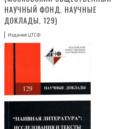
д
НАУЧНЫЙ ФОНД. НАУЧНЫЕ
е
ДОКЛАДЫ, 129)
р
ж
а
Издания ЦТСФ
н
и
ю